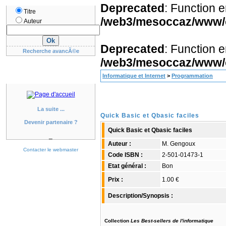
Deprecated
: Function 
Titre
/web3/mesoccaz/www/oc
Auteur
Deprecated
: Function 
Recherche avancÃ©e
/web3/mesoccaz/www/oc
Informatique et Internet
>
Programmation
La suite ...
Quick Basic et Qbasic faciles
Devenir partenaire ?
Quick Basic et Qbasic faciles
_
Auteur :
M. Gengoux
Contacter le webmaster
Code ISBN :
2-501-01473-1
Etat général :
Bon
Prix :
1.00 €
Description/Synopsis :
Collection
Les Best-sellers de l'informatique