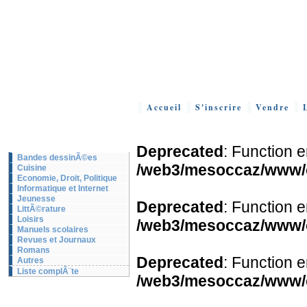
Accueil
S'inscrire
Vendre
Deprecated
: Function 
Bandes dessinÃ©es
/web3/mesoccaz/www/oc
Cuisine
Economie, Droit, Politique
Informatique et Internet
Jeunesse
Deprecated
: Function 
LittÃ©rature
Loisirs
/web3/mesoccaz/www/o
Manuels scolaires
Revues et Journaux
Romans
Deprecated
: Function 
Autres
Liste complÃ¨te
/web3/mesoccaz/www/o