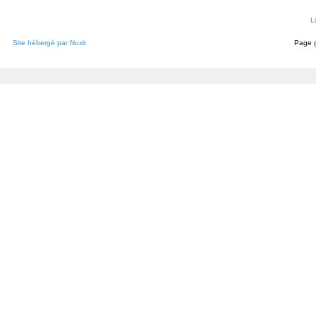
L
Site hébergé par Nuxit
Page 