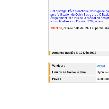
Cet ouvrage, trÃ¨s didactique, vous guide 
puis l'utilisation du Quick Basic et du Q Ba
Ã©galement utile lors de la crÃ©ation des pr
vous rÃ©aliserez trÃ¨s vite. (320 pages)
Attention
, ce livre date de 1991 et permet
Annonce publiée le 12 Déc 2012
Vendeur :
Olivier
Lieu où se trouve le livre :
Hyon
(Ha
Pays :
Belgique